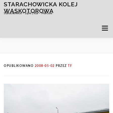
STARACHOWICKA KOLEJ
Przejdź
do
WĄSKOTOROWA
Starachowice – Lipie | Iłża – Marcule
treści
Menu
OPUBLIKOWANO
2008-05-02
PRZEZ
TF