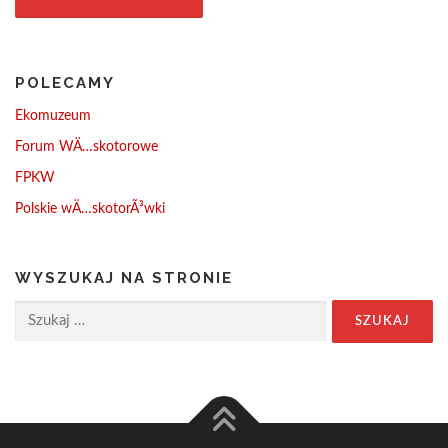
POLECAMY
Ekomuzeum
Forum WÄ…skotorowe
FPKW
Polskie wÄ…skotorÃ³wki
WYSZUKAJ NA STRONIE
Szukaj: