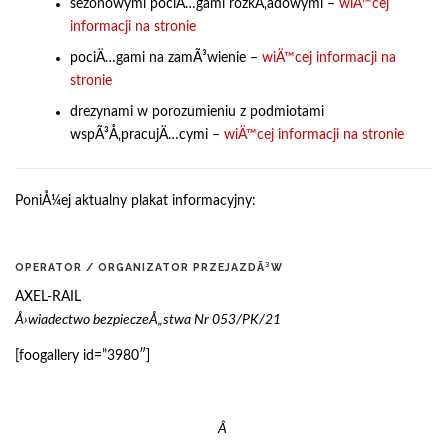
sezonowymi pociÄ…gami rozkÅ‚adowymi –
wiÄ™cej
informacji na stronie
pociÄ…gami na zamÃ³wienie –
wiÄ™cej informacji na
stronie
drezynami w porozumieniu z podmiotami
wspÃ³Å‚pracujÄ…cymi –
wiÄ™cej informacji na stronie
PoniÅ¼ej aktualny plakat informacyjny:
OPERATOR / ORGANIZATOR PRZEJAZDÃ³W
AXEL-RAIL
Å›wiadectwo bezpieczeÅ„stwa Nr 053/PK/21
[foogallery id=”3980″]
Â