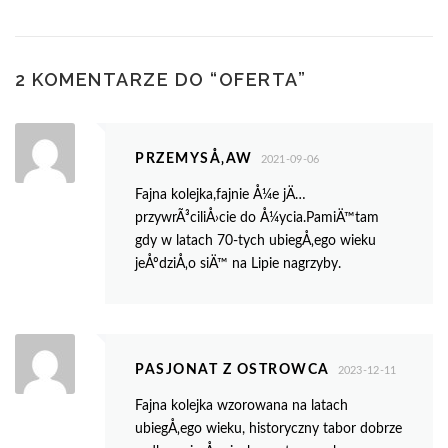
2 KOMENTARZE DO “
OFERTA
”
PRZEMYSÅ‚AW
2021-09-06
Fajna kolejka,fajnie Å¼e jÄ…
przywrÃ³ciliÅ›cie do Å¼ycia.PamiÄ™tam
gdy w latach 70-tych ubiegÅ‚ego wieku
jeÅºdziÅ‚o siÄ™ na Lipie nagrzyby.
PASJONAT Z OSTROWCA
2023-12-11
Fajna kolejka wzorowana na latach
ubiegÅ‚ego wieku, historyczny tabor dobrze