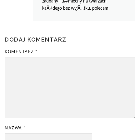
zadbany i uÅ›miechy na twarzach
kaÅ¼dego bez wyjÄ…tku, polecam.
DODAJ KOMENTARZ
KOMENTARZ
*
NAZWA
*