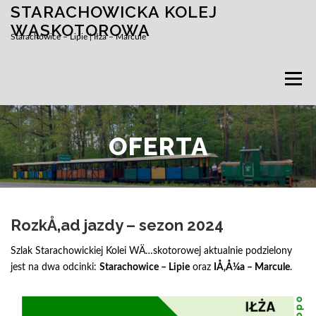
STARACHOWICKA KOLEJ
Przejdź
do
WĄSKOTOROWA
Starachowice – Lipie | Iłża – Marcule
treści
Menu
OFERTA
RozkÅ‚ad jazdy – sezon 2024
Szlak Starachowickiej Kolei WÄ…skotorowej aktualnie podzielony
jest na dwa odcinki:
Starachowice – Lipie
oraz
IÅ‚Å¼a – Marcule
.