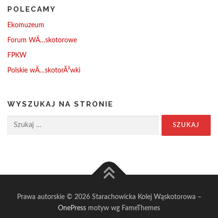
POLECAMY
Ekomuzeum
Forum WÄ…skotorowe
FPKW
Polskie wÄ…skotorÃ³wki
WYSZUKAJ NA STRONIE
Szukaj:
Prawa autorskie © 2026 Starachowicka Kolej Wąskotorowa
–
OnePress
motyw wg FameThemes