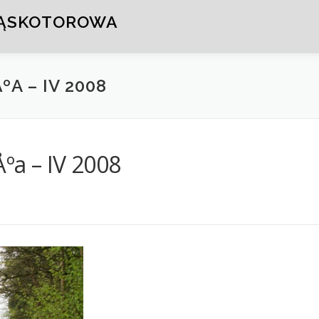
WĄSKOTOROWA
ºA – IV 2008
Åºa – IV 2008