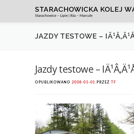
Przejdź
STARACHOWICKA KOLEJ 
do
Starachowice – Lipie | Iłża – Marcule
treści
JAZDY TESTOWE – IÄ¹Â‚Ä¹Å
Jazdy testowe – IÄ¹Â‚Ä¹
OPUBLIKOWANO
2008-05-01
PRZEZ
TF