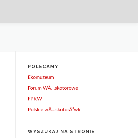
POLECAMY
Ekomuzeum
Forum WÄ…skotorowe
FPKW
Polskie wÄ…skotorÃ³wki
WYSZUKAJ NA STRONIE