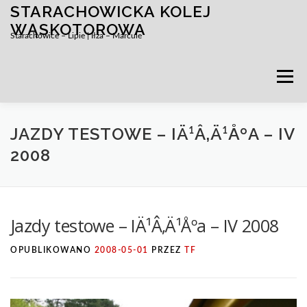
STARACHOWICKA KOLEJ
Przejdź
do
WĄSKOTOROWA
Starachowice – Lipie | Iłża – Marcule
treści
Menu
JAZDY TESTOWE – IÄ¹Â‚Ä¹ÅºA – IV
2008
Jazdy testowe – IÄ¹Â‚Ä¹Åºa – IV 2008
OPUBLIKOWANO
2008-05-01
PRZEZ
TF