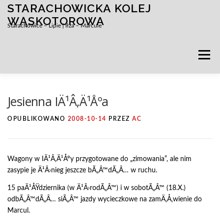
STARACHOWICKA KOLEJ
Przejdź
do
WĄSKOTOROWA
Starachowice – Lipie | Iłża – Marcule
treści
Menu
Jesienna IÄ¹Â‚Ä¹Åºa
OPUBLIKOWANO
2008-10-14
PRZEZ
AC
Wagony w IÄ¹Â‚Ä¹Åºy przygotowane do „zimowania”, ale nim
zasypie je Ä¹Â›nieg jeszcze bÃ„Â™dÃ„Â… w ruchu.
15 paÄ¹ÅŸdziernika (w Ä¹Â›rodÃ„Â™) i w sobotÃ„Â™ (18.X.)
odbÃ„Â™dÃ„Â… siÃ„Â™ jazdy wycieczkowe na zamÄ‚Å‚wienie do
Marcul.