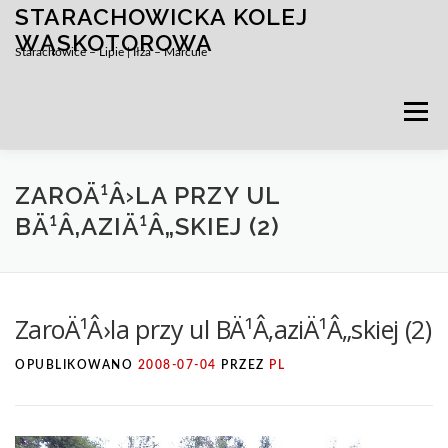
STARACHOWICKA KOLEJ
Przejdź
do
WĄSKOTOROWA
Starachowice – Lipie | Iłża – Marcule
treści
Menu
ZAROÄ¹Â›LA PRZY UL
BÄ¹Â‚AZIÄ¹Â„SKIEJ (2)
ZaroÄ¹Â›la przy ul BÄ¹Â‚aziÄ¹Â„skiej (2)
OPUBLIKOWANO
2008-07-04
PRZEZ
PL