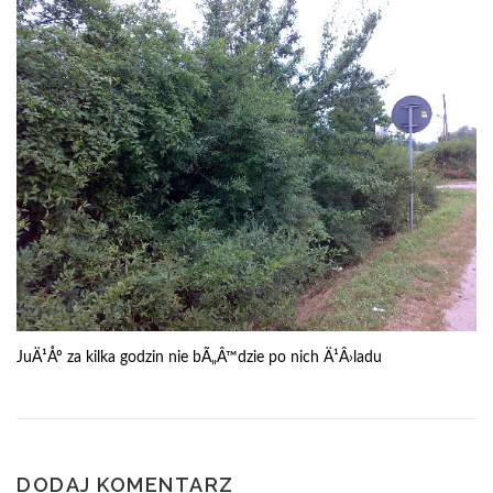
JuÄ¹Åº za kilka godzin nie bÃ„Â™dzie po nich Ä¹Â›ladu
DODAJ KOMENTARZ