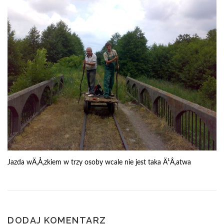
Jazda wÄ‚Å‚zkiem w trzy osoby wcale nie jest taka Ä¹Â‚atwa
DODAJ KOMENTARZ