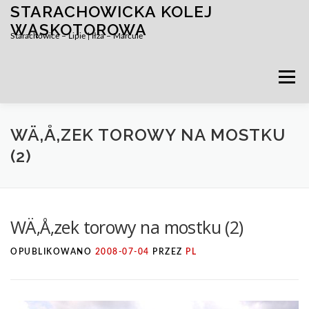
STARACHOWICKA KOLEJ
Przejdź
do
WĄSKOTOROWA
Starachowice – Lipie | Iłża – Marcule
treści
Menu
WÄ‚Å‚ZEK TOROWY NA MOSTKU
(2)
WÄ‚Å‚zek torowy na mostku (2)
OPUBLIKOWANO
2008-07-04
PRZEZ
PL