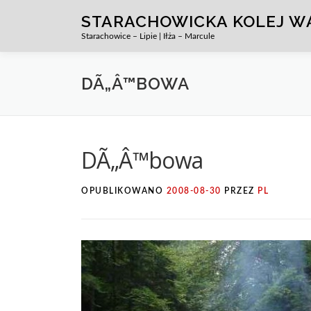
Przejdź
STARACHOWICKA KOLEJ 
do
Starachowice – Lipie | Iłża – Marcule
treści
DÃ„Â™BOWA
DÃ„Â™bowa
OPUBLIKOWANO
2008-08-30
PRZEZ
PL