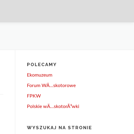
POLECAMY
Ekomuzeum
Forum WÄ…skotorowe
FPKW
Polskie wÄ…skotorÃ³wki
WYSZUKAJ NA STRONIE