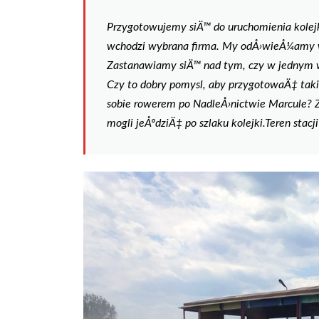
Przygotowujemy siÄ™ do uruchomienia kolej
wchodzi wybrana firma. My odÅ›wieÅ¼amy 
Zastanawiamy siÄ™ nad tym, czy w jednym w
Czy to dobry pomysl, aby przygotowaÄ‡ tak
sobie rowerem po NadleÅ›nictwie Marcule
mogli jeÅºdziÄ‡ po szlaku kolejki.Teren stac