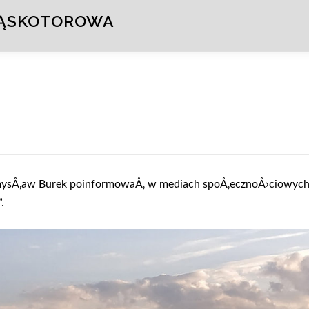
WĄSKOTOROWA
emysÅ‚aw Burek poinformowaÅ‚ w mediach spoÅ‚ecznoÅ›ciowyc
.