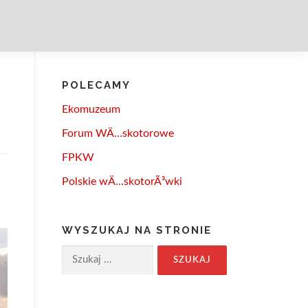
POLECAMY
Ekomuzeum
Forum WÄ…skotorowe
FPKW
Polskie wÄ…skotorÃ³wki
h
WYSZUKAJ NA STRONIE
Szukaj: