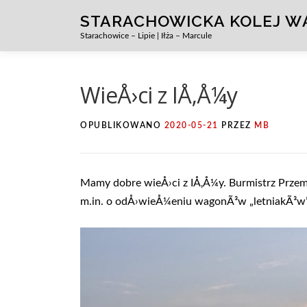
Przejdź
STARACHOWICKA KOLEJ 
do
Starachowice – Lipie | Iłża – Marcule
treści
WieÅ›ci z IÅ‚Å¼y
OPUBLIKOWANO
2020-05-21
PRZEZ
MB
Mamy dobre wieÅ›ci z IÅ‚Å¼y. Burmistrz Prz
m.in. o odÅ›wieÅ¼eniu wagonÃ³w „letniakÃ³w”