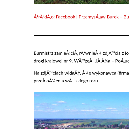
ÅºrÃ³dÅ‚o: Facebook | PrzemysÅ‚aw Burek – Bu
Burmistrz zamieÅ›ciÅ‚ rÃ³wnieÅ¼ zdjÄ™cia z
drogi krajowej nr 9. WÄ™zeÅ‚ „IÅ‚Å¼a – PoÅ‚
Na zdjÄ™ciach widaÄ‡, Å¼e wykonawca (firma I
przeÅ‚oÅ¼enia wÄ…skiego toru.