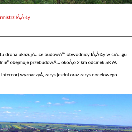
rmistrz IÅ‚Å¼y
 lotu drona ukazujÄ…ce budowÄ™ obwodnicy IÅ‚Å¼y w ciÄ…gu
udnie” obejmuje przebudowÄ… okoÅ‚o 2 km odcinek SKW.
ntercor) wyznaczyÅ‚ zarys jezdni oraz zarys docelowego