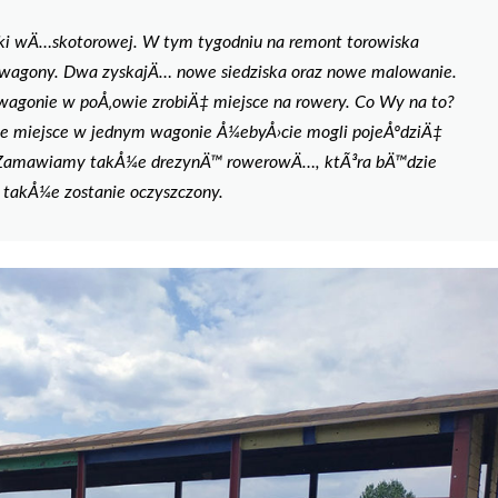
ki wÄ…skotorowej. W tym tygodniu na remont torowiska
wagony. Dwa zyskajÄ… nowe siedziska oraz nowe malowanie.
agonie w poÅ‚owie zrobiÄ‡ miejsce na rowery. Co Wy na to?
ie miejsce w jednym wagonie Å¼ebyÅ›cie mogli pojeÅºdziÄ‡
? Zamawiamy takÅ¼e drezynÄ™ rowerowÄ…, ktÃ³ra bÄ™dzie
ji takÅ¼e zostanie oczyszczony.