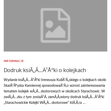
INFORMACJE
Dodruk ksiÃ„Â…Ä¹Åºki o kolejkach
Wydanie ksiÃ„Â…Ä¹Åºki Ireneusza KuliÄ¹Â„skiego o kolejkach okolic
SkarÄ¹Åºyska Kamiennej spowodowaÄ¹Â‚o wzrost zainteresowania
tematem kolejek wÃ„Â…skotorowych w okolicach Starachowic. W
zwiÃ„Â…zku z tym zostaÄ¹Â‚ zamÄ‚Å‚wiony dodruk ksiÃ„Â…Ä¹Åºki
„Starachowickie Kolejki WÃ„Â…skotorowe” ktÄ‚Å‚ra …