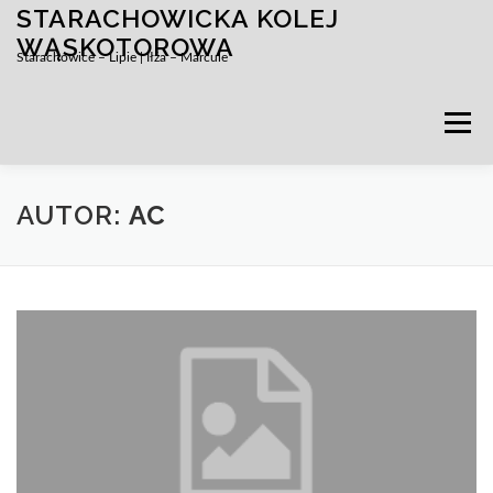
STARACHOWICKA KOLEJ
Przejdź
do
WĄSKOTOROWA
Starachowice – Lipie | Iłża – Marcule
treści
Menu
AUTOR:
AC