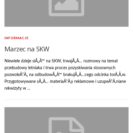
INFORMACJE
Marzec na SKW
Niewiele dzieje siÃ„Â™ na SKW, trwajÃ„Â… rozmowy na temat
przebudowy letniaka i trwa proces pozyskiwania stosownych
pozwoleÄ¹Â„ na odbudowÃ„Â™ brakujÃ„Â…cego odcinka torÄ‚Å‚w.
Przygotowywane sÃ„Â… materiaÄ¹Â‚y reklamowe i uzupeÄ¹Â‚niane
rekwizyty w …