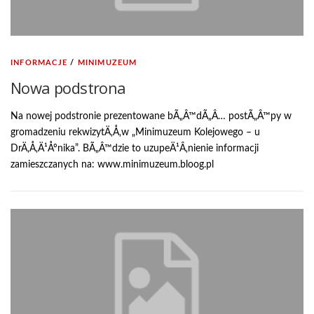
INFORMACJE
/
MINIMUZEUM
Nowa podstrona
Na nowej podstronie prezentowane bÃ„Â™dÃ„Â… postÃ„Â™py w
gromadzeniu rekwizytÄ‚Å‚w „Minimuzeum Kolejowego – u
DrÄ‚Å‚Ä¹Åºnika”. BÃ„Â™dzie to uzupeÄ¹Â‚nienie informacji
zamieszczanych na: www.minimuzeum.bloog.pl