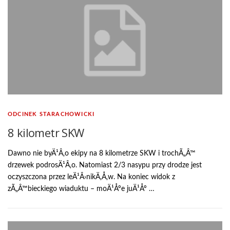
ODCINEK STARACHOWICKI
8 kilometr SKW
Dawno nie byÄ¹Â‚o ekipy na 8 kilometrze SKW i trochÃ„Â™
drzewek podrosÄ¹Â‚o. Natomiast 2/3 nasypu przy drodze jest
oczyszczona przez leÄ¹Â›nikÄ‚Å‚w. Na koniec widok z
zÃ„Â™bieckiego wiaduktu – moÄ¹Åºe juÄ¹Åº …