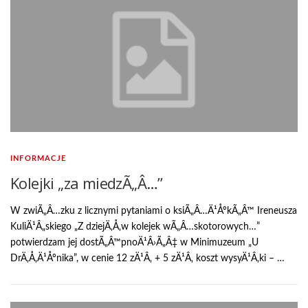
INFORMACJE
Kolejki „za miedzÃ„Â…”
W zwiÃ„Â…zku z licznymi pytaniami o ksiÃ„Â…Ä¹ÅºkÃ„Â™ Ireneusza
KuliÄ¹Â„skiego „Z dziejÄ‚Å‚w kolejek wÃ„Â…skotorowych…”
potwierdzam jej dostÃ„Â™pnoÄ¹Â›Ã„Â‡ w Minimuzeum „U
DrÄ‚Å‚Ä¹Åºnika”, w cenie 12 zÄ¹Â‚ + 5 zÄ¹Â‚ koszt wysyÄ¹Â‚ki – …