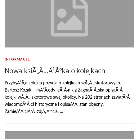
INFORMACJE
Nowa ksiÃ„Â…Ä¹Åºka o kolejkach
PrzybyÄ¹Â‚a kolejna pozycja o kolejkach wÃ„Â…skotorowych.
Bartosz Kozak – mÄ¹Â‚ody leÄ¹Â›nik z ZagnaÄ¹Â„ska opisaÄ¹Â‚
kolejki wÃ„Â…skotorowe swej okolicy. Na 202 stronach zawarÄ¹Â‚
wiadomoÄ¹Â›ci historyczne i opisaÄ¹Â‚ stan obecny.
ZamieÄ¹Â›ciÄ¹Â‚ zdjÃ„Â™cia, …