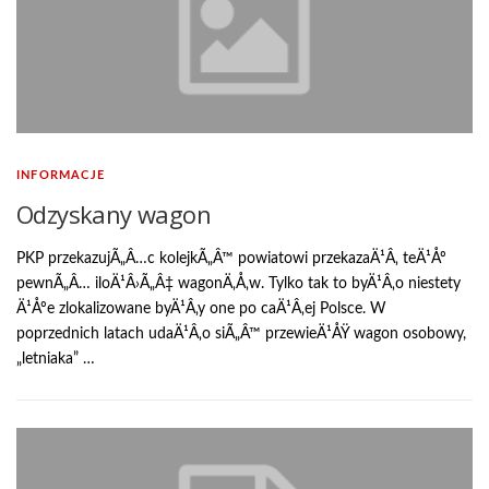
INFORMACJE
Odzyskany wagon
PKP przekazujÃ„Â…c kolejkÃ„Â™ powiatowi przekazaÄ¹Â‚ teÄ¹Åº
pewnÃ„Â… iloÄ¹Â›Ã„Â‡ wagonÄ‚Å‚w. Tylko tak to byÄ¹Â‚o niestety
Ä¹Åºe zlokalizowane byÄ¹Â‚y one po caÄ¹Â‚ej Polsce. W
poprzednich latach udaÄ¹Â‚o siÃ„Â™ przewieÄ¹ÅŸ wagon osobowy,
„letniaka” …