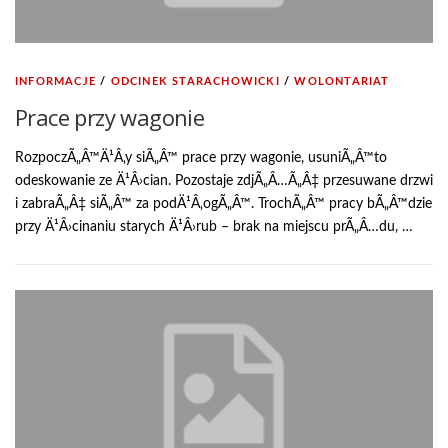
INFORMACJE
/
ODCINEK STARACHOWICKI
/
WOLONTARIAT
Prace przy wagonie
RozpoczÃ„Â™Ä¹Â‚y siÃ„Â™ prace przy wagonie, usuniÃ„Â™to
odeskowanie ze Ä¹Â›cian. Pozostaje zdjÃ„Â…Ã„Â‡ przesuwane drzwi
i zabraÃ„Â‡ siÃ„Â™ za podÄ¹Â‚ogÃ„Â™. TrochÃ„Â™ pracy bÃ„Â™dzie
przy Ä¹Â›cinaniu starych Ä¹Â›rub – brak na miejscu prÃ„Â…du, …