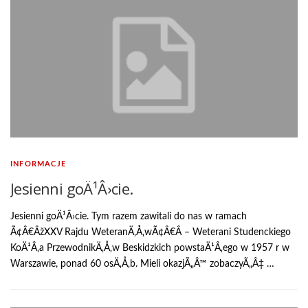
INFORMACJE
Jesienni goÄ¹Â›cie.
Jesienni goÄ¹Â›cie. Tym razem zawitali do nas w ramach
Ã¢Â€ÂžXXV Rajdu WeteranÄ‚Å‚wÃ¢Â€Â – Weterani Studenckiego
KoÄ¹Â‚a PrzewodnikÄ‚Å‚w Beskidzkich powstaÄ¹Â‚ego w 1957 r w
Warszawie, ponad 60 osÄ‚Å‚b. Mieli okazjÃ„Â™ zobaczyÃ„Â‡ …