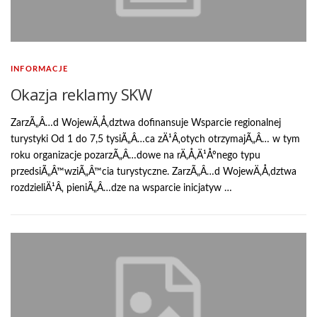
INFORMACJE
Okazja reklamy SKW
ZarzÃ„Â…d WojewÄ‚Å‚dztwa dofinansuje Wsparcie regionalnej
turystyki Od 1 do 7,5 tysiÃ„Â…ca zÄ¹Â‚otych otrzymajÃ„Â… w tym
roku organizacje pozarzÃ„Â…dowe na rÄ‚Å‚Ä¹Åºnego typu
przedsiÃ„Â™wziÃ„Â™cia turystyczne. ZarzÃ„Â…d WojewÄ‚Å‚dztwa
rozdzieliÄ¹Â‚ pieniÃ„Â…dze na wsparcie inicjatyw …