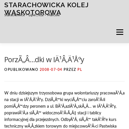
STARACHOWICKA KOLEJ
Przejdź
do
WĄSKOTOROWA
Starachowice – Lipie | Iłża – Marcule
treści
Menu
PorzÃ„Â…dki w IÄ¹Â‚Ä¹Åºy
OPUBLIKOWANO
2008-07-04
PRZEZ
PL
W dniu dzisiejszym trzyosobowa grupa wolontariuszy pracowaÄ¹Â‚a
na stacji w IÄ¹Â‚Ä¹Åºy. DziÃ„Â™ki wyciÃ„Â™ciu zaroÄ¹Â›li
pomiÃ„Â™dzy peronem a ul. BÄ¹Â‚aziÄ¹Â„skÃ„Â… w IÄ¹Â‚Ä¹Åºy,
poprawiÄ¹Â‚a siÃ„Â™ widocznoÄ¹Â›Ã„Â‡ stacji i tablicy
informacyjnej dla przejezdnych. OdbyÄ¹Â‚ siÃ„Â™ takÄ¹Åºe kurs
techniczny wÄ‚Å‚zkiem torowym do miejscowoÄ¹Â›ci Pastwiska