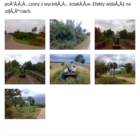
poÄ¹Â‚Ã„Â…czony z wycinkÃ„Â… krzakÄ‚Å‚w. Efekty widaÃ„Â‡ na
zdjÃ„Â™ciach.